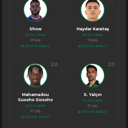
Show
Haydar Karataş
ORTA SAHA
ORTA SAHA
26 yaş
18 yaş
📊 DETAYLI ANALIZ
📊 DETAYLI ANALIZ
20
23
Mahamadou
S. Yalçın
Susoho Sissoho
ORTA SAHA
31 yaş
ORTA SAHA
21 yaş
📊 DETAYLI ANALIZ
📊 DETAYLI ANALIZ