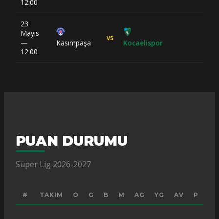
12:00
23
Mayıs
vs
—
Kasımpaşa
Kocaelispor
12:00
PUAN DURUMU
Süper Lig 2026-2027
#
TAKIM
O
G
B
M
AG
YG
AV
P