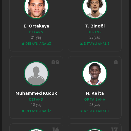
E. Ortakaya
T. Bingöl
DEFANS
DEFANS
21 yaş
33 yaş
📊 DETAYLI ANALIZ
📊 DETAYLI ANALIZ
89
8
Muhammed Kucuk
H. Keïta
DEFANS
ORTA SAHA
18 yaş
23 yaş
📊 DETAYLI ANALIZ
📊 DETAYLI ANALIZ
14
17