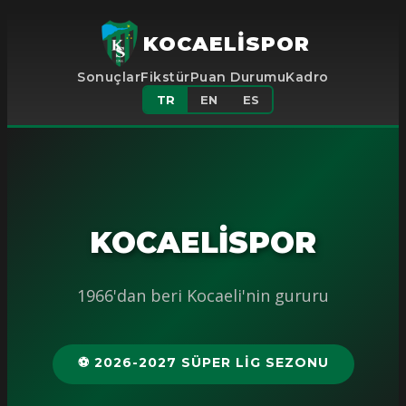
KOCAELİSPOR
Sonuçlar
Fikstür
Puan Durumu
Kadro
TR
EN
ES
KOCAELISPOR
1966'dan beri Kocaeli'nin gururu
⚽ 2026-2027 SÜPER LİG SEZONU