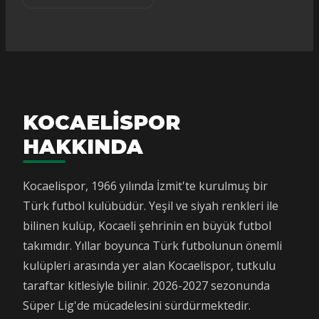
KOCAELISPOR
HAKKINDA
Kocaelispor, 1966 yılında İzmit'te kurulmuş bir
Türk futbol kulübüdür. Yeşil ve siyah renkleri ile
bilinen kulüp, Kocaeli şehrinin en büyük futbol
takımıdır. Yıllar boyunca Türk futbolunun önemli
kulüpleri arasında yer alan Kocaelispor, tutkulu
taraftar kitlesiyle bilinir. 2026-2027 sezonunda
Süper Lig'de mücadelesini sürdürmektedir.