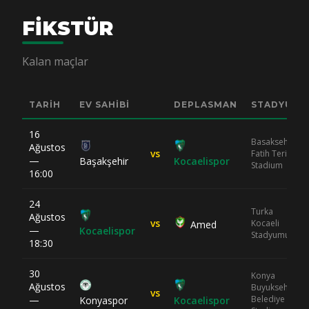
FIKSTÜR
Kalan maçlar
TARIH
EV SAHIBI
DEPLASMAN
STADYUM
16
Basaksehir
Ağustos
vs
Fatih Terim
—
Başakşehir
Kocaelispor
Stadium
16:00
24
Turka
Ağustos
vs
Kocaeli
Amed
—
Kocaelispor
Stadyumu
18:30
30
Konya
Ağustos
Buyuksehir
vs
—
Belediye
Konyaspor
Kocaelispor